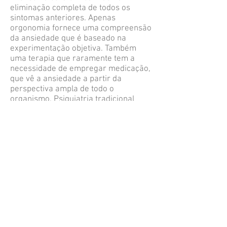
eliminação completa de todos os
sintomas anteriores. Apenas
orgonomia fornece uma compreensão
da ansiedade que é baseado na
experimentação objetiva. Também
uma terapia que raramente tem a
necessidade de empregar medicação,
que vê a ansiedade a partir da
perspectiva ampla de todo o
organismo. Psiquiatria tradicional
permanece completamente
inconsciente de elucidação de Reich
da etiologia e tratamento da
ansiedade. Sem o conhecimento da
base energética de ansiedade,
inúmeras teorias abundam. Eles vão
desde os psicanalistas, por um lado,
que invocam causas puramente
psíquica com base no conteúdo de
memórias reprimidas para os
psiquiatras bioquimicamente
orientada, por outro, que fazem