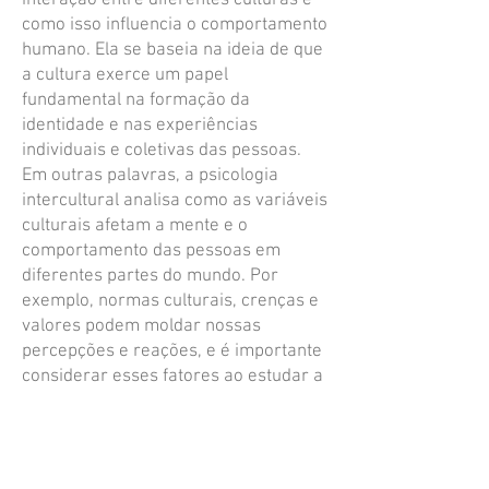
interação entre diferentes culturas e
como isso influencia o comportamento
humano.
Ela se baseia na ideia de que
a cultura exerce um papel
fundamental na formação da
identidade e nas experiências
individuais e coletivas das pessoas
.
Em outras palavras, a psicologia
intercultural analisa como as variáveis
culturais afetam a mente e o
comportamento das pessoas em
diferentes partes do mundo.
Por
exemplo, normas culturais, crenças e
valores podem moldar nossas
percepções e reações, e é importante
considerar esses fatores ao estudar a
psicologia humana
. Se você tiver mais
perguntas, estou à disposição!
psicologiareichiana@gmail.com