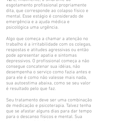
esgotamento profissional propriamente
dita, que corresponde ao colapso físico e
mental. Esse estágio é considerado de
emergência e a ajuda médica e
psicológica uma urgência.
Algo que começa a chamar a atenção no
trabalho é a irritabilidade com os colegas,
respostas e atitudes agressivas ou então
pode apresentar apatia e sintomas
depressivos. O profissional começa a não
consegue concatenar sua idéias, não
desempenha o serviço como fazia antes e
para ele é como não valesse mais nada,
sua autoestima abaixa, como se seu valor
é resultado pelo que faz.
Seu tratamento deve ser uma combinação
de medicação e psicoterapia. Talvez tenha
que se afastar alguns dias para dar tempo
para o descanso físicos e mental. Sua
terapia deverá fazê-lo se conscientizar de
seus limites, que seu valor como pessoa
vai muito além do que seu desempenho