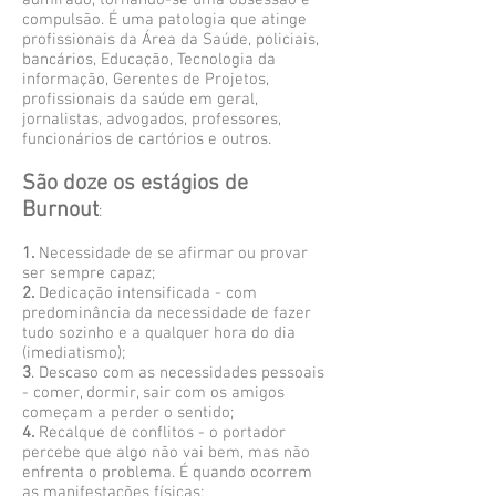
admirado, tornando-se uma obsessão e
compulsão. É uma patologia que atinge
profissionais da Área da Saúde, policiais,
bancários, Educação, Tecnologia da
informação, Gerentes de Projetos,
profissionais da saúde em geral,
jornalistas, advogados, professores,
funcionários de cartórios e outros.
São doze os estágios de
Burnout
:
1.
Necessidade de se afirmar ou provar
ser sempre capaz;
2.
Dedicação intensificada - com
predominância da necessidade de fazer
tudo sozinho e a qualquer hora do dia
(imediatismo);
3
. Descaso com as necessidades pessoais
- comer, dormir, sair com os amigos
começam a perder o sentido;
4.
Recalque de conflitos - o portador
percebe que algo não vai bem, mas não
enfrenta o problema. É quando ocorrem
as manifestações físicas;