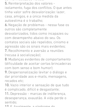
5.
Reinterpretação dos valores -
isolamento, fuga dos conflitos. O que antes
tinha valor sofre desvalorização: lazer,
casa, amigos, e a única medida da
autoestima é o trabalho;
6.
Negação de problemas - nessa fase os
outros são completamente
desvalorizados, tidos como incapazes ou
com desempenho abaixo do seu. Os
contatos sociais são repelidos, cinismo e
agressão são os sinais mais evidentes;
7.
Recolhimento e aversão a reuniões
(recusa à socialização);
8
. Mudanças evidentes de comportamento
(dificuldade de aceitar certas brincadeiras
com bom senso e bom humor);
9.
Despersonalização (evitar o diálogo e
dar prioridade aos e-mails, mensagens,
recados etc;
10.
Vazio interior e sensação de que tudo
é complicado, difícil e desgastante;
11.
Depressão - marcas de indiferença,
desesperança, exaustão. A vida perde o
sentido;
12.
E, finalmente, a síndrome do